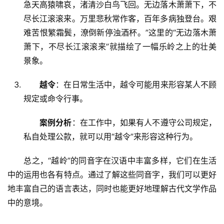
急天高猿啸哀，渚清沙白鸟飞回。无边落木萧萧下，不
尽长江滚滚来。万里悲秋常作客，百年多病独登台。艰
难苦恨繁霜鬓，潦倒新停浊酒杯。”这里的“无边落木萧
萧下，不尽长江滚滚来”就描绘了一幅乐岭之上的壮美
景象。
越令
：在日常生活中，越令可能用来形容某人不顾
规定或命令行事。
案例分析
：在工作中，如果有人不遵守公司规定，
私自处理公款，就可以用“越令”来形容这种行为。
　　总之，“越岭”的同音字在汉语中丰富多样，它们在生活
中的运用也各有特点。通过了解这些同音字，我们可以更好
地丰富自己的语言表达，同时也能更好地理解古代文学作品
中的意境。