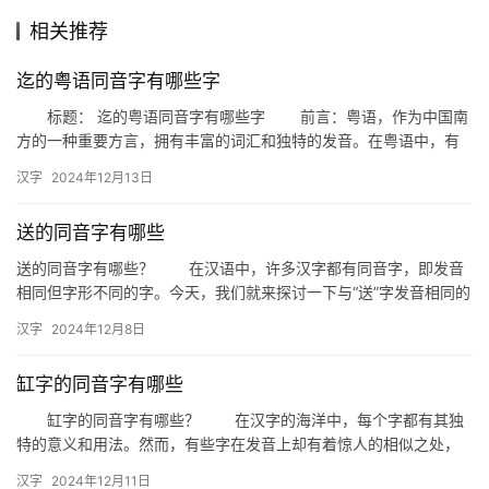
相关推荐
组
迄的粤语同音字有哪些字
词
标题： 迄的粤语同音字有哪些字 前言：粤语，作为中国南
方的一种重要方言，拥有丰富的词汇和独特的发音。在粤语中，有
些字音相近，但却有着不同的意义。今天，我们就来探讨一下与
拼
汉字
2024年12月13日
“迄…
音
送的同音字有哪些
送的同音字有哪些？ 在汉语中，许多汉字都有同音字，即发音
相同但字形不同的字。今天，我们就来探讨一下与“送”字发音相同的
同音字有哪些，以及它们在日常生活中的应用。 一、同音字…
汉字
2024年12月8日
缸字的同音字有哪些
缸字的同音字有哪些？ 在汉字的海洋中，每个字都有其独
特的意义和用法。然而，有些字在发音上却有着惊人的相似之处，
这就是我们常说的同音字。今天，我们就来探讨一下“缸”字的同音
汉字
2024年12月11日