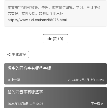
本文由“字词网”收集、整理，素材仅供研究、学习。考订注释
汉
若有误，欢迎反馈。转载请注明出处：
字
https://www.zici.cn/hanzi/8076.html
组
赞
(0)
词
生成海报
反
义
懔字的同音字有哪些字呢
词
上一篇
2024年12月8日 上午10:26
近
鍂的同音字有哪些字
义
词
2024年12月8日 上午10:26
下一篇