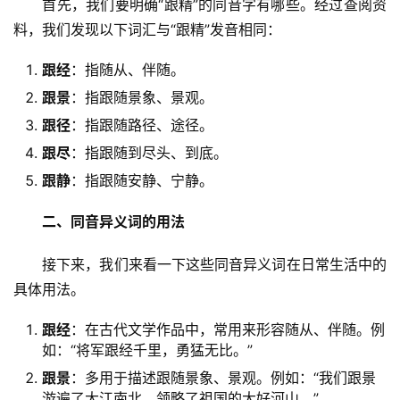
　　首先，我们要明确“跟精”的同音字有哪些。经过查阅资
料，我们发现以下词汇与“跟精”发音相同：
跟经
：指随从、伴随。
跟景
：指跟随景象、景观。
跟径
：指跟随路径、途径。
跟尽
：指跟随到尽头、到底。
跟静
：指跟随安静、宁静。
二、同音异义词的用法
　　接下来，我们来看一下这些同音异义词在日常生活中的
具体用法。
跟经
：在古代文学作品中，常用来形容随从、伴随。例
如：“将军跟经千里，勇猛无比。”
跟景
：多用于描述跟随景象、景观。例如：“我们跟景
游遍了大江南北，领略了祖国的大好河山。”