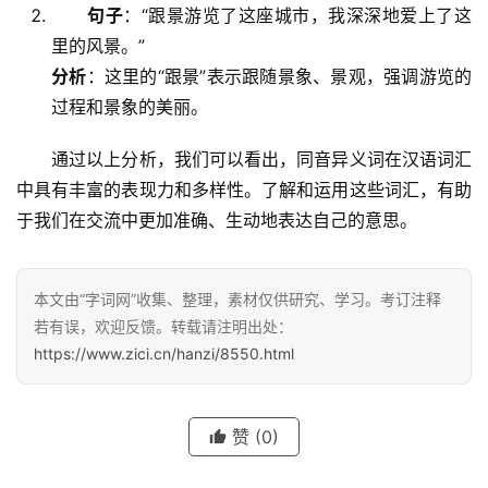
句子
：“跟景游览了这座城市，我深深地爱上了这
里的风景。”
分析
：这里的“跟景”表示跟随景象、景观，强调游览的
过程和景象的美丽。
　　通过以上分析，我们可以看出，同音异义词在汉语词汇
汉
中具有丰富的表现力和多样性。了解和运用这些词汇，有助
字
于我们在交流中更加准确、生动地表达自己的意思。
组
本文由“字词网”收集、整理，素材仅供研究、学习。考订注释
词
若有误，欢迎反馈。转载请注明出处：
https://www.zici.cn/hanzi/8550.html
反
义
赞
(0)
词