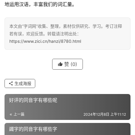
地运用汉语，丰富我们的词汇量。
汉
本文由“字词网”收集、整理，素材仅供研究、学习。考订注释
字
若有误，欢迎反馈。转载请注明出处：
https://www.zici.cn/hanzi/8780.html
组
词
赞
(0)
反
生成海报
义
词
好评的同音字有哪些呢
上一篇
2024年12月8日 上午11:12
近
义
蠲字的同音字有哪些字
词