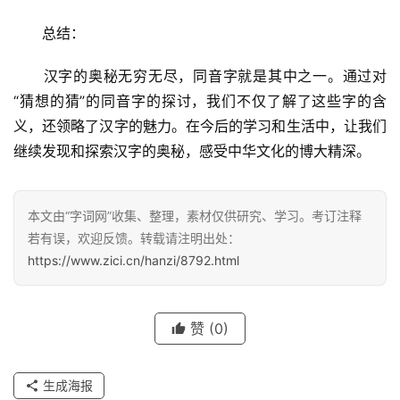
　　总结：
　　汉字的奥秘无穷无尽，同音字就是其中之一。通过对
“猜想的猜”的同音字的探讨，我们不仅了解了这些字的含
义，还领略了汉字的魅力。在今后的学习和生活中，让我们
汉
字
继续发现和探索汉字的奥秘，感受中华文化的博大精深。
本文由“字词网”收集、整理，素材仅供研究、学习。考订注释
组
若有误，欢迎反馈。转载请注明出处：
词
https://www.zici.cn/hanzi/8792.html
反
赞
(0)
义
词
生成海报