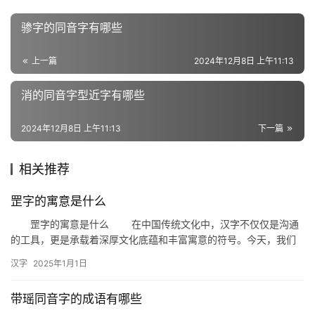
近
骖字的同音字有哪些
义
词
上一篇
2024年12月8日 上午11:13
消的同音字型近字有哪些
组
词
2024年12月8日 上午11:13
下一篇
相关推荐
拼
音
罡字的寓意是什么
罡字的寓意是什么 在中国传统文化中，汉字不仅仅是沟通
的工具，更是承载着深厚文化底蕴和丰富寓意的符号。今天，我们
就来探讨一下“罡”字的寓意，揭开这个古老汉字背后的神秘面纱。 …
汉字
2025年1月1日
带瑶同音字的成语有哪些