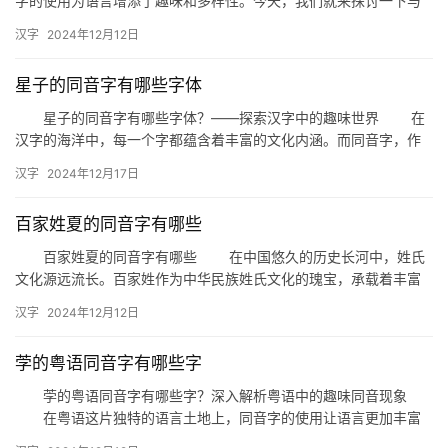
字的使用为语言增添了趣味和多样性。今天，我们就来探讨一下与
“芊”这个字发音相同的词语，看看它们在日常生活中是如何被运用
汉字
2024年12月12日
和…
星子的同音字有哪些字体
星子的同音字有哪些字体？——探索汉字中的趣味世界 在
汉字的海洋中，每一个字都蕴含着丰富的文化内涵。而同音字，作
为汉字中的一种特殊现象，更是让人不禁好奇。今天，我们就来探
汉字
2024年12月17日
讨一…
百家姓夏的同音字有哪些
百家姓夏的同音字有哪些 在中国悠久的历史长河中，姓氏
文化源远流长。百家姓作为中华民族姓氏文化的瑰宝，承载着丰富
的历史文化信息。今天，我们就来探讨一下“百家姓”中的“夏”姓，…
汉字
2024年12月12日
茡的粤语同音字有哪些字
茡的粤语同音字有哪些字？深入解析粤语中的趣味同音现象
在粤语这片独特的语言土地上，同音字的使用让语言更加丰富
多彩。今天，我们就来深入探讨一下，与“茡”在粤语中发音相同的字