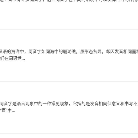
的海洋中，同音字如同海中的珊瑚礁，虽形态各异，却因发音相同而
它们在词语世…
音字是语言现象中的一种常见现象，它指的是发音相同但意义和书写不
直”字…