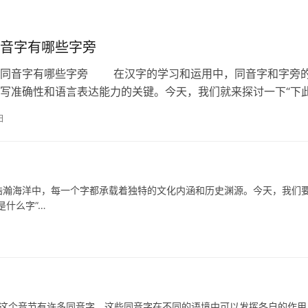
音字有哪些字旁
音字有哪些字旁 在汉字的学习和运用中，同音字和字旁
写准确性和语言表达能力的关键。今天，我们就来探讨一下“下此
，以及它们可能包含的字旁。 …
日
瀚海洋中，每一个字都承载着独特的文化内涵和历史渊源。今天，我们
是什么字”…
"这个音节有许多同音字，这些同音字在不同的语境中可以发挥各自的作用