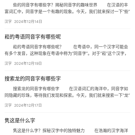
组
些的同音字有哪些字？揭秘同音字的趣味世界 在汉语的丰
词
富词汇中，同音字是一个有趣的现象。今天，我们就来探讨一下“些”
的同音字有哪些，一起走进这个充满趣味的世界。 一、同音…
汉字
2024年12月14日
拼
崧的粤语同音字有哪些呢
音
崧的粤语同音字有哪些呢？ 在粤语中，同一个汉字可能会
有多个发音，这种现象在粤语中称为“同音字”。对于“崧”这个汉字，
它的粤语发音与一些其他汉字相同，这使得它在粤语中有着丰富…
汉字
2024年12月19日
搜索龙的同音字有哪些字
搜索龙的同音字有哪些字 在汉语词汇的海洋中，同音字如
同隐藏的珍珠，等待我们发现和探索。今天，我们就来搜索一下“龙”
的同音字，看看都有哪些有趣的字词与之共鸣。 一、龙的同…
汉字
2024年12月17日
隽这是什么字
隽这是什么字？探秘汉字中的独特魅力 在浩瀚的汉字海洋