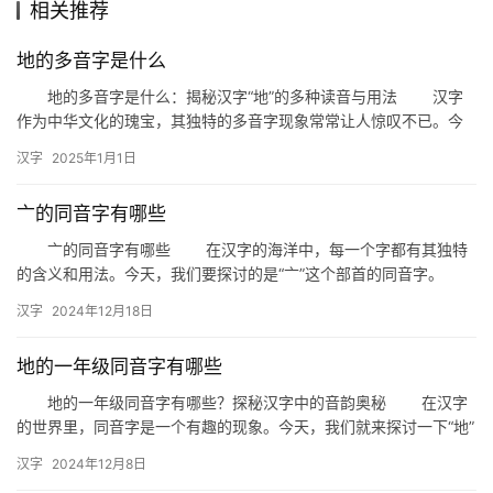
相关推荐
组
地的多音字是什么
词
地的多音字是什么：揭秘汉字“地”的多种读音与用法 汉字
作为中华文化的瑰宝，其独特的多音字现象常常让人惊叹不已。今
天，我们就来探讨一个常见的汉字——“地”，深入解析它的多音字…
拼
汉字
2025年1月1日
音
亠的同音字有哪些
亠的同音字有哪些 在汉字的海洋中，每一个字都有其独特
的含义和用法。今天，我们要探讨的是“亠”这个部首的同音字。
“亠”，作为汉字部首之一，虽然单独使用较少，但它的同音字却十
汉字
2024年12月18日
分…
地的一年级同音字有哪些
地的一年级同音字有哪些？探秘汉字中的音韵奥秘 在汉字
的世界里，同音字是一个有趣的现象。今天，我们就来探讨一下“地”
的一年级同音字，一起揭开汉字音韵的神秘面纱。 首先，我…
汉字
2024年12月8日