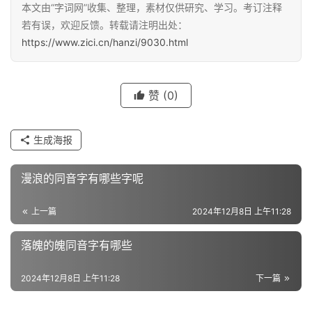
本文由“字词网”收集、整理，素材仅供研究、学习。考订注释
汉
若有误，欢迎反馈。转载请注明出处：
字
https://www.zici.cn/hanzi/9030.html
组
赞
(0)
词
生成海报
反
漫浪的同音字有哪些字呢
义
词
上一篇
2024年12月8日 上午11:28
落魄的魄同音字有哪些
近
义
2024年12月8日 上午11:28
下一篇
词