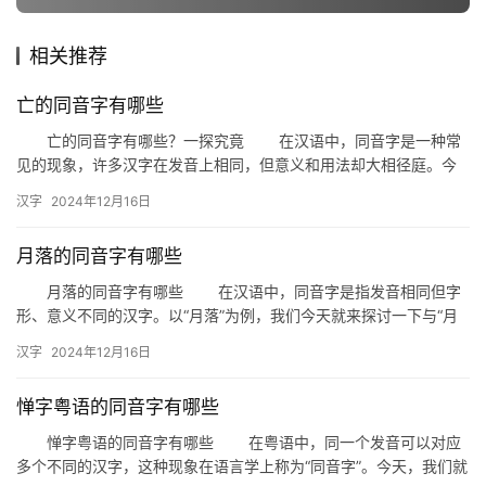
相关推荐
组
词
亡的同音字有哪些
亡的同音字有哪些？一探究竟 在汉语中，同音字是一种常
见的现象，许多汉字在发音上相同，但意义和用法却大相径庭。今
拼
天，我们就来探讨一下“亡”的同音字有哪些，以及它们在具体语境
汉字
2024年12月16日
音
中…
月落的同音字有哪些
月落的同音字有哪些 在汉语中，同音字是指发音相同但字
形、意义不同的汉字。以“月落”为例，我们今天就来探讨一下与“月
落”发音相同的同音字都有哪些。 “月落”的同音字探析 …
汉字
2024年12月16日
惮字粤语的同音字有哪些
惮字粤语的同音字有哪些 在粤语中，同一个发音可以对应
多个不同的汉字，这种现象在语言学上称为“同音字”。今天，我们就