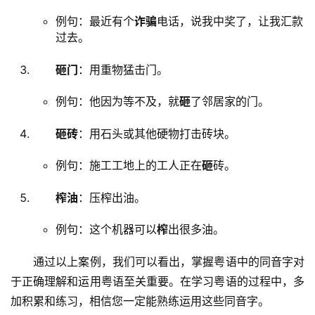
例句：最近有个
诈骗
电话，说我中奖了，让我汇款
过去。
砸门
：用重物猛击门。
例句：他因为等不及，就
砸
了邻居家的门。
砸砖
：用石头或其他硬物打击砖块。
例句：施工工地上的工人正在
砸
砖。
榨油
：压榨出油。
例句：这个机器可以
榨
出很多油。
　　通过以上案例，我们可以看出，掌握粤语中的同音字对
于正确理解和运用粤语至关重要。在学习粤语的过程中，多
加积累和练习，相信您一定能熟练运用这些同音字。