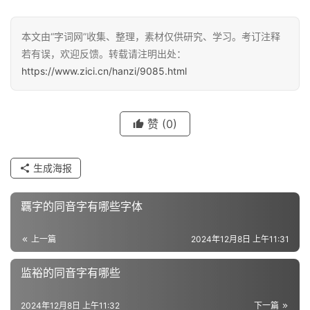
汉
本文由“字词网”收集、整理，素材仅供研究、学习。考订注释
字
若有误，欢迎反馈。转载请注明出处：
https://www.zici.cn/hanzi/9085.html
组
词
赞
(0)
生成海报
反
义
覊字的同音字有哪些字体
词
上一篇
2024年12月8日 上午11:31
近
监裕的同音字有哪些
义
词
2024年12月8日 上午11:32
下一篇