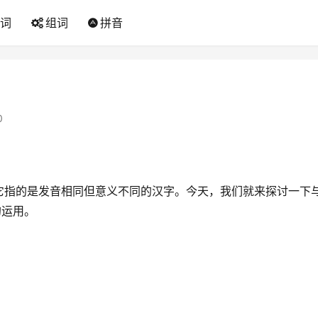
词
组词
拼音
0
它指的是发音相同但意义不同的汉字。今天，我们就来探讨一下
的运用。