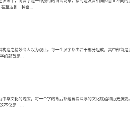
语中，同音字是一种独特的语言现象，指的是发音相同但意义不同的
，甚至达到一种幽…
造之精妙令人叹为观止。每一个汉字都由若干部分组成，其中部首是
”字的部首是…
为中华文化的瑰宝，每一个字的背后都蕴含着深厚的文化底蕴和历史演变
”这不仅是一…