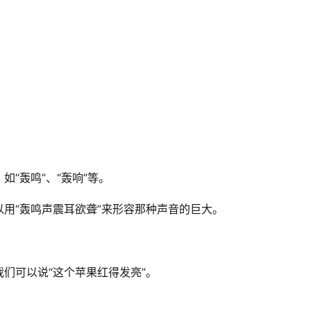
“轰鸣”、“轰响”等。
用“轰鸣声震耳欲聋”来形容那种声音的巨大。
们可以说“这个苹果红得发亮”。