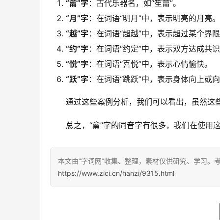
“龠”字
：古代乐器名，如“笙龠”。
“月”字
：在词语“明月”中，表示明亮的月亮。
“越”字
：在词语“超越”中，表示超过某个界
“约”字
：在词语“约定”中，表示双方达成共
“悦”字
：在词语“喜悦”中，表示心情愉快。
“跃”字
：在词语“跳跃”中，表示身体向上或
　　通过这些案例分析，我们可以看出，虽然这
　　总之，“龠”字的同音字有很多，我们在使用
本文由“字词网”收集、整理，素材仅供研究、学习。
https://www.zici.cn/hanzi/9315.html