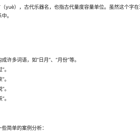
龠（yuè），古代乐器名，也指古代量度容量单位。虽然这个字在
系中。
：
成许多词语，如“日月”、“月份”等。
过”。
束”。
悦”。
跃”。
一些简单的案例分析：