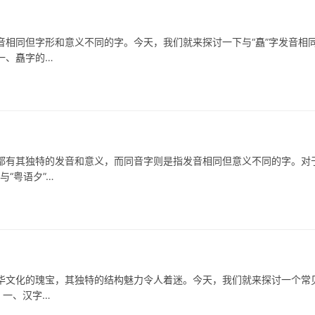
同但字形和意义不同的字。今天，我们就来探讨一下与“矗”字发音相
一、矗字的…
其独特的发音和意义，而同音字则是指发音相同但意义不同的字。对
与“粤语夕”…
华文化的瑰宝，其独特的结构魅力令人着迷。今天，我们就来探讨一个常
 一、汉字…