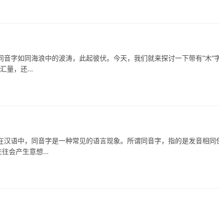
字如同海浪中的波涛，此起彼伏。今天，我们就来探讨一下带有“木”
词汇量，还…
语中，同音字是一种常见的语言现象。所谓同音字，指的是发音相同
往往会产生意想…