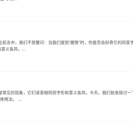
言中，我们不禁要问：当我们提到“跟煚”时，你是否会好奇它的同音
和意义各异。…
见的现象，它们读音相同但字形和意义各异。今天，我们就来探讨一
体用法。 …