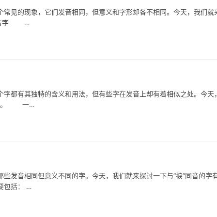
常见的现象，它们发音相同，但意义和字形却各不相同。今天，我们就
同音字 …
都有其独特的含义和用法，但有些字在发音上却有着相似之处。今天
组词。 一…
些发音相同但意义不同的字。今天，我们就来探讨一下与“捩”同音的字
包括： …