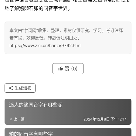
地了解鹅卵石卵的同音字世界。
汉
字
本文由“字词网”收集、整理，素材仅供研究、学习。考订注释
若有误，欢迎反馈。转载请注明出处：
https://www.zici.cn/hanzi/9762.html
组
词
赞
(0)
反
生成海报
义
词
迷人的迷同音字有哪些呢
上一篇
2024年12月8日 下午12:14
近
义
粕的同音字有哪些字