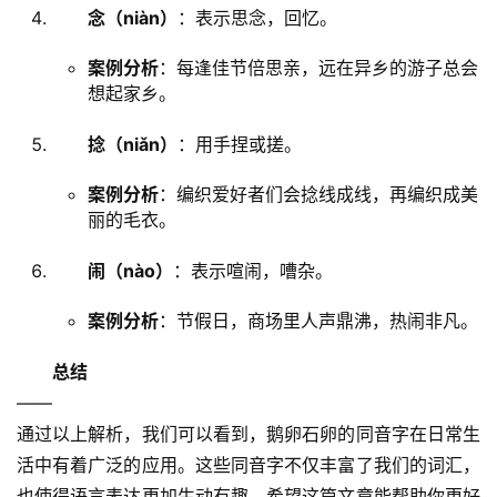
念（niàn）
：表示思念，回忆。
案例分析
：每逢佳节倍思亲，远在异乡的游子总会
想起家乡。
捻（niǎn）
：用手捏或搓。
案例分析
：编织爱好者们会捻线成线，再编织成美
丽的毛衣。
闹（nào）
：表示喧闹，嘈杂。
案例分析
：节假日，商场里人声鼎沸，热闹非凡。
总结
——
通过以上解析，我们可以看到，鹅卵石卵的同音字在日常生
活中有着广泛的应用。这些同音字不仅丰富了我们的词汇，
也使得语言表达更加生动有趣。希望这篇文章能帮助你更好