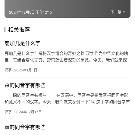
词
2024年12月8日 下午12:15
下一篇
组
相关推荐
词
鹿加几是什么字
鹿加几是什么字？揭秘汉字组合的奇妙之处 汉字作为中华文化的瑰
拼
宝，其组合变化无穷，常常蕴含着深刻的寓意。今天，我们就来探
音
讨一个有趣的问题：“鹿加几是什么字？”这不仅是一个文字游戏，
汉字
2025年1月1日
更…
睬的同音字有哪些
睬的同音字有哪些 在汉语中，同音字是指发音相同但字形
和意义不同的汉字。今天，我们就来探讨一下“睬”这个字的同音字有
哪些，以及它们在日常生活中的具体用法。 一、同音字解析…
汉字
2024年12月17日
蕻的同音字有哪些