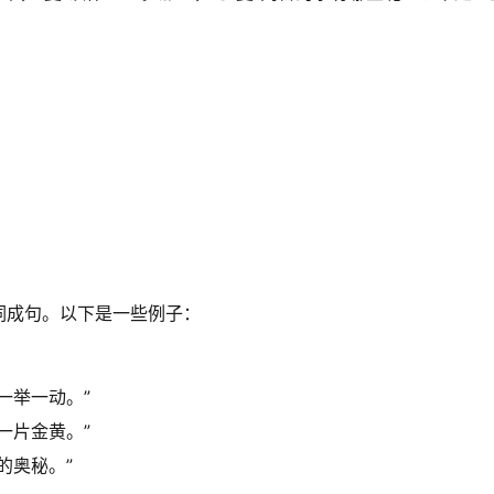
词成句。以下是一些例子：
一举一动。”
一片金黄。”
的奥秘。”