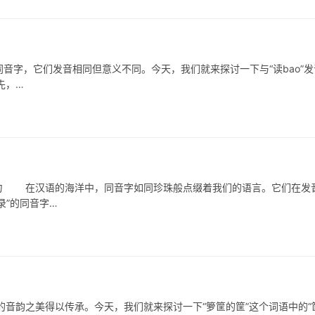
字，它们发音相同但意义不同。今天，我们就来探讨一下与“读bao”发
先，…
 在汉语的海洋中，同音字如同珍珠般点缀着我们的语言。它们在发
录”的同音字…
之美得以传承。今天，我们就来探讨一下“箩筐的筐”这个词语中的“筐