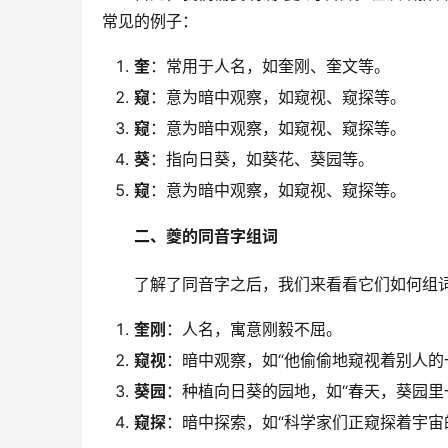
常见的例子：
奎
：常用于人名，如奎刚、奎文等。
窥
：意为暗中观察，如窥视、窥探等。
窥
：意为暗中观察，如窥视、窥探等。
葵
：指向日葵，如葵花、葵园等。
窥
：意为暗中观察，如窥视、窥探等。
二、夔的同音字组词
　　了解了同音字之后，我们来看看它们如何组
奎刚
：人名，寓意刚毅不屈。
窥视
：暗中观察，如“他偷偷地窥视着别人的
葵园
：种植向日葵的园地，如“春天，葵园里
窥探
：暗中探索，如“科学家们正窥探着宇宙