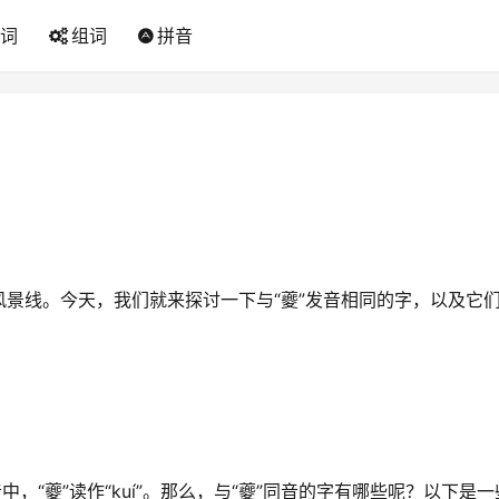
词
组词
拼音
景线。今天，我们就来探讨一下与“夔”发音相同的字，以及它
，“夔”读作“kuí”。那么，与“夔”同音的字有哪些呢？以下是一