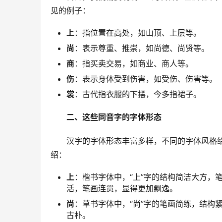
见的例子：
上
：指位置在高处，如山顶、上层等。
尚
：表示尊重、推崇，如尚德、尚贤等。
商
：指买卖交易，如商业、商人等。
伤
：表示身体受到伤害，如受伤、伤害等。
裳
：古代指衣服的下摆，今多指裙子。
二、这些同音字的字体形态
　　汉字的字体形态丰富多样，不同的字体风格
绍：
上
：楷书字体中，“上”字的结构简洁大方，
活，笔画连贯，显得更加飘逸。
尚
：草书字体中，“尚”字的笔画简练，结构
古朴。