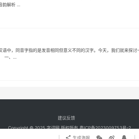
韵解析 …
中，同音字指的是发音相同但意义不同的汉字。今天，我们就来探讨
。 一、…
建议反馈
Copyright © 2025 字词网 版权所有
粤ICP备2023009753号-2
生成海报