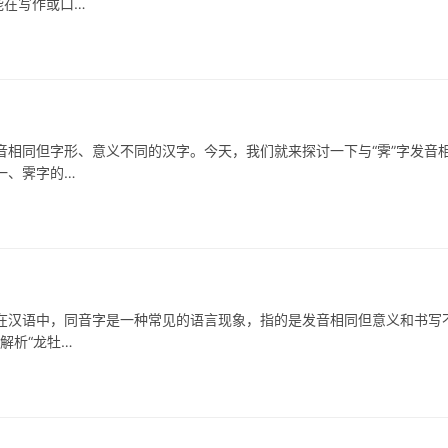
能在写作或口…
同但字形、意义不同的汉字。今天，我们就来探讨一下与“霁”字发音
一、霁字的…
语中，同音字是一种常见的语言现象，指的是发音相同但意义和书写
解析“龙牡…