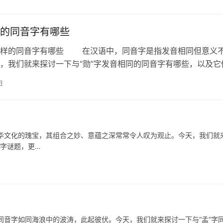
的同音字有哪些
的同音字有哪些 在汉语中，同音字是指发音相同但意义
，我们就来探讨一下与“勋”字发音相同的同音字有哪些，以及它
活中可能的应用。 一、同音字…
日
华文化的瑰宝，其组合之妙、意蕴之深常常令人叹为观止。今天，我们就
汉字谜题，更…
字如同海浪中的波涛，此起彼伏。今天，我们就来探讨一下与“孟”字