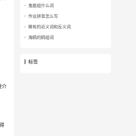
鬼能组什么词
作业拼音怎么写
稀有的近义词和反义词
海鸥的鸥组词
标签
要介
得