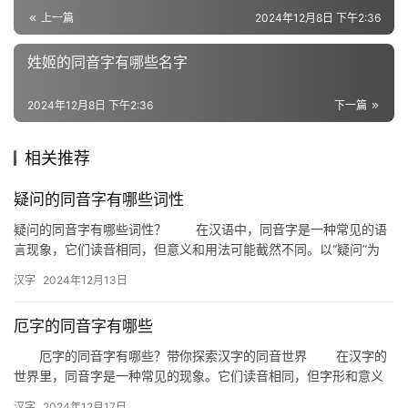
义
上一篇
2024年12月8日 下午2:36
词
姓姬的同音字有哪些名字
2024年12月8日 下午2:36
下一篇
组
词
相关推荐
疑问的同音字有哪些词性
拼
音
疑问的同音字有哪些词性？ 在汉语中，同音字是一种常见的语
言现象，它们读音相同，但意义和用法可能截然不同。以“疑问”为
例，其同音字“因由”、“应验”等，虽然发音相同，但词性却各不…
汉字
2024年12月13日
厄字的同音字有哪些
厄字的同音字有哪些？带你探索汉字的同音世界 在汉字的
世界里，同音字是一种常见的现象。它们读音相同，但字形和意义
各不相同。今天，我们就来探讨一下“厄”字的同音字，一起走进汉
汉字
2024年12月17日