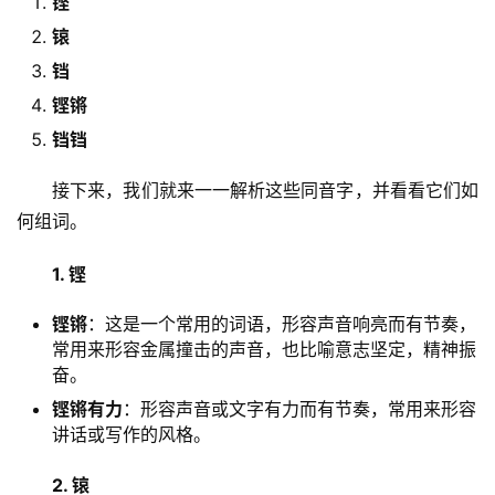
铿
锿
铛
铿锵
铛铛
　　接下来，我们就来一一解析这些同音字，并看看它们如
何组词。
1. 铿
铿锵
：这是一个常用的词语，形容声音响亮而有节奏，
常用来形容金属撞击的声音，也比喻意志坚定，精神振
奋。
铿锵有力
：形容声音或文字有力而有节奏，常用来形容
讲话或写作的风格。
2. 锿