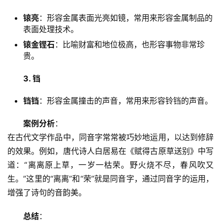
锿亮
：形容金属表面光亮如镜，常用来形容金属制品的
表面处理技术。
锿金铿石
：比喻财富和地位极高，也形容事物非常珍
贵。
3. 铛
铛铛
：形容金属撞击的声音，常用来形容铃铛的声音。
案例分析
：
在古代文学作品中，同音字常常被巧妙地运用，以达到修辞
的效果。例如，唐代诗人白居易在《赋得古原草送别》中写
道：“离离原上草，一岁一枯荣。野火烧不尽，春风吹又
生。”这里的“离离”和“荣”就是同音字，通过同音字的运用，
增强了诗句的音韵美。
总结
：