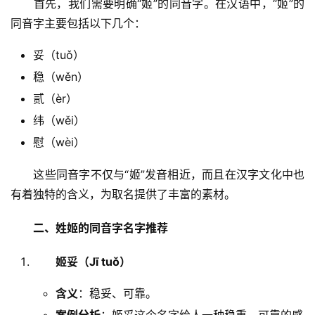
　　首先，我们需要明确“姬”的同音字。在汉语中，“姬”的
同音字主要包括以下几个：
妥（tuǒ）
稳（wěn）
贰（èr）
纬（wěi）
慰（wèi）
　　这些同音字不仅与“姬”发音相近，而且在汉字文化中也
有着独特的含义，为取名提供了丰富的素材。
二、姓姬的同音字名字推荐
姬妥（Jī tuǒ）
含义
：稳妥、可靠。