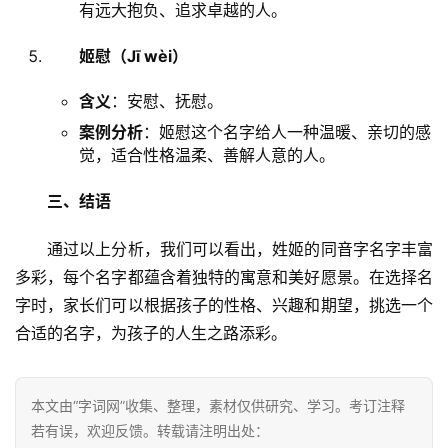
有远大抱负、追求卓越的人。
姬慰（Jī wèi）
含义
：安慰、抚慰。
案例分析
：姬慰这个名字给人一种温暖、亲切的感
觉，适合性格温柔、善解人意的人。
三、结语
汉
　　通过以上分析，我们可以看出，姓姬的同音字名字丰富
字
多彩，每个名字都蕴含着独特的寓意和美好愿景。在选择名
字时，家长们可以根据孩子的性格、兴趣和期望，挑选一个
组
合适的名字，为孩子的人生之路添彩。
词
本文由“字词网”收集、整理，素材仅供研究、学习。考订注释
反
若有误，欢迎反馈。转载请注明出处：