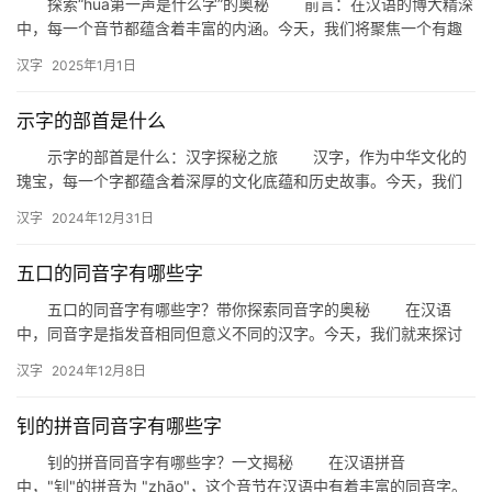
探索“hua第一声是什么字”的奥秘 前言：在汉语的博大精深
中，每一个音节都蕴含着丰富的内涵。今天，我们将聚焦一个有趣
的问题——“hua第一声是什么字”，揭开这个音节背后的神…
汉字
2025年1月1日
示字的部首是什么
示字的部首是什么：汉字探秘之旅 汉字，作为中华文化的
瑰宝，每一个字都蕴含着深厚的文化底蕴和历史故事。今天，我们
将带领大家走进汉字的世界，探讨一个有趣的话题——示字的部首
汉字
2024年12月31日
是什…
五口的同音字有哪些字
五口的同音字有哪些字？带你探索同音字的奥秘 在汉语
中，同音字是指发音相同但意义不同的汉字。今天，我们就来探讨
一下“五口”的同音字有哪些，一起走进汉字的奇妙世界。 一、
汉字
2024年12月8日
五…
钊的拼音同音字有哪些字
钊的拼音同音字有哪些字？一文揭秘 在汉语拼音
中，"钊"的拼音为 "zhāo"，这个音节在汉语中有着丰富的同音字。