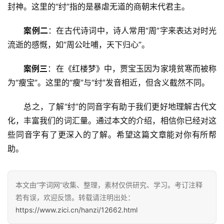
封神。这里的“纣”指的是暴虐无道的商朝末代君主。
案例二
：在古代诗词中，诗人常用“周”字来表达对时光
流逝的感慨，如“周公吐哺，天下归心”。
案例三
：在《红楼梦》中，贾宝玉因为家境贫寒而被称
为“瘦宝”。这里的“瘦”与“纣”发音相近，但含义截然不同。
　　总之，了解“纣”的同音字有助于我们更好地理解古代文
化，丰富我们的词汇量。通过本文的介绍，相信你已经对这
些同音字有了更深入的了解。希望这篇文章能对你有所帮
助。
本文由“字词网”收集、整理，素材仅供研究、学习。考订注释
若有误，欢迎反馈。转载请注明出处：
https://www.zici.cn/hanzi/12662.html
汉