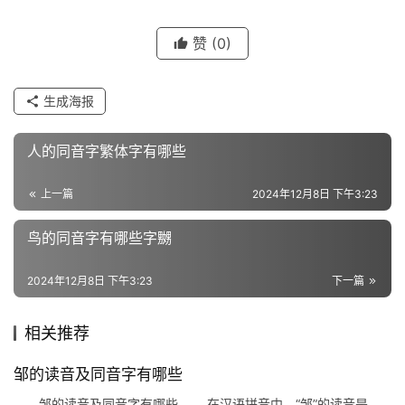
字
赞
(0)
组
词
生成海报
人的同音字繁体字有哪些
反
义
上一篇
2024年12月8日 下午3:23
词
鸟的同音字有哪些字嬲
2024年12月8日 下午3:23
下一篇
近
义
词
相关推荐
邹的读音及同音字有哪些
组
邹的读音及同音字有哪些 在汉语拼音中，“邹”的读音是