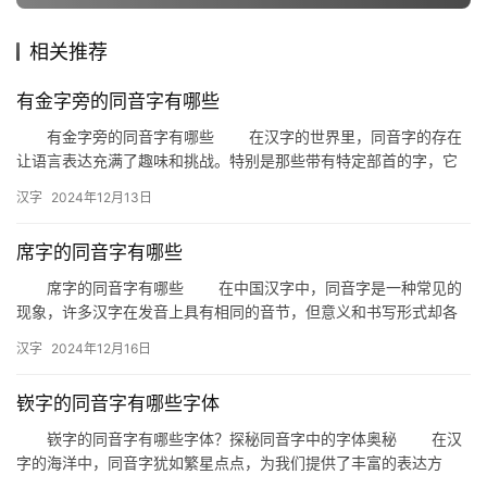
相关推荐
组
词
有金字旁的同音字有哪些
有金字旁的同音字有哪些 在汉字的世界里，同音字的存在
让语言表达充满了趣味和挑战。特别是那些带有特定部首的字，它
拼
们往往拥有许多同音异形的字。今天，我们就来探讨一下那些带有
汉字
2024年12月13日
音
“金…
席字的同音字有哪些
席字的同音字有哪些 在中国汉字中，同音字是一种常见的
现象，许多汉字在发音上具有相同的音节，但意义和书写形式却各
不相同。今天，我们就来探讨一下与“席”字同音的汉字有哪些。 …
汉字
2024年12月16日
嵚字的同音字有哪些字体
嵚字的同音字有哪些字体？探秘同音字中的字体奥秘 在汉
字的海洋中，同音字犹如繁星点点，为我们提供了丰富的表达方
式。今天，我们就来探讨一下“嵚”字的同音字，并揭秘这些同音字在