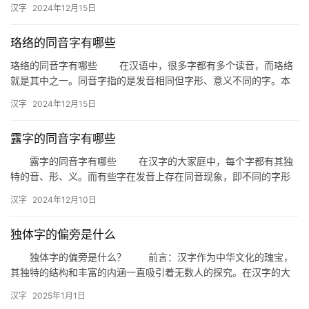
汉字
2024年12月15日
不…
珞络的同音字有哪些
珞络的同音字有哪些 在汉语中，很多字都有多个读音，而珞络
就是其中之一。同音字指的是发音相同但字形、意义不同的字。本
文将为您详细解析“珞络”的同音字及其用法。 一、珞络的同音…
汉字
2024年12月15日
露字的同音字有哪些
露字的同音字有哪些 在汉字的大家庭中，每个字都有其独
特的音、形、义。而有些字在发音上存在同音现象，即不同的字形
但发音相同。今天，我们就来探讨一下“露”字的同音字有哪些，以
汉字
2024年12月10日
及…
独体字的偏旁是什么
独体字的偏旁是什么？ 前言：汉字作为中华文化的瑰宝，
其独特的结构和丰富的内涵一直吸引着无数人的探究。在汉字的大
家庭中，独体字因其独立成字、结构简洁而备受关注。那么，独体
汉字
2025年1月1日
字的…