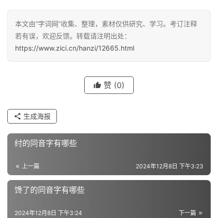
汉
本文由“字词网”收集、整理，素材仅供研究、学习。考订注释
字
若有误，欢迎反馈。转载请注明出处：
https://www.zici.cn/hanzi/12665.html
组
词
赞
(0)
生成海报
反
义
纣的同音字有哪些
词
上一篇
2024年12月8日 下午3:23
近
馋了的同音字有哪些
义
词
2024年12月8日 下午3:24
下一篇