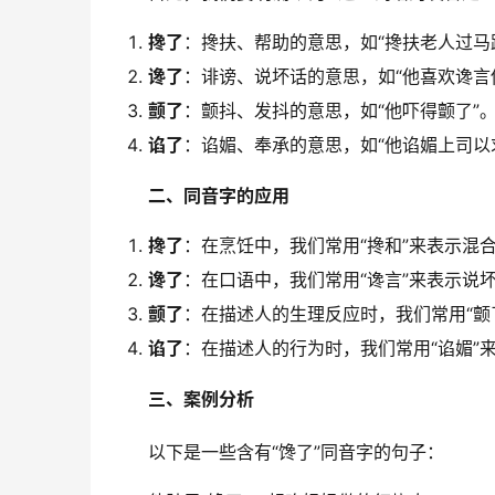
搀了
：搀扶、帮助的意思，如“搀扶老人过马
谗了
：诽谤、说坏话的意思，如“他喜欢谗言
颤了
：颤抖、发抖的意思，如“他吓得颤了”
谄了
：谄媚、奉承的意思，如“他谄媚上司以
二、同音字的应用
搀了
：在烹饪中，我们常用“搀和”来表示混
谗了
：在口语中，我们常用“谗言”来表示说
颤了
：在描述人的生理反应时，我们常用“颤
谄了
：在描述人的行为时，我们常用“谄媚”
三、案例分析
　　以下是一些含有“馋了”同音字的句子：