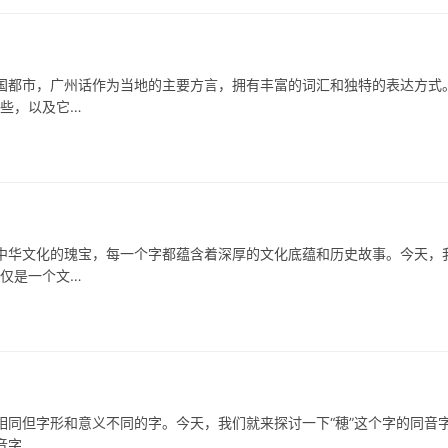
市，广州话作为当地的主要方言，拥有丰富的词汇和独特的表达方式
哪些，以及它…
中华文化的瑰宝，每一个字都蕴含着深厚的文化底蕴和历史故事。今天，
不仅是一个文…
但字形和意义不同的字。今天，我们就来探讨一下“穂”这个字的同音
同音字 …