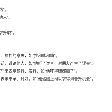
路”。
他人”。
。
求升职”。
合、搅拌的意思，如“搀和盐和糖”。
坏话、诽谤他人，如“他听了谗言，对朋友产生了误会”。
了”来表示颤抖、发抖，如“他吓得腿都颤了”。
来表示奉承、讨好，如“他谄媚上司以求得到晋升机会”。